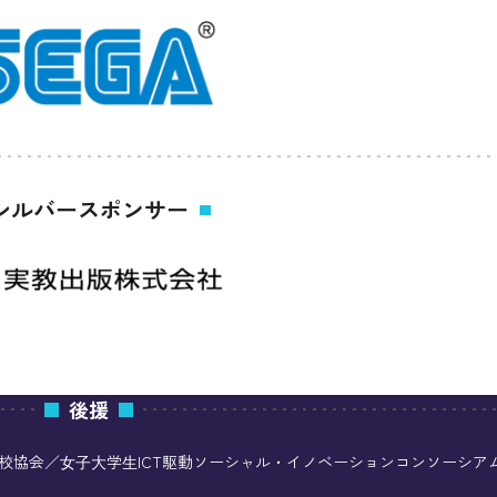
シルバースポンサー
後援
校協会／⼥⼦⼤学⽣ICT駆動ソーシャル・イノベーションコンソーシア